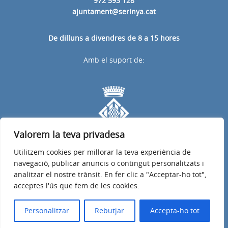
972 593 128
ajuntament@serinya.cat
De dilluns a divendres de 8 a 15 hores
Amb el suport de:
Valorem la teva privadesa
Utilitzem cookies per millorar la teva experiència de
navegació, publicar anuncis o contingut personalitzats i
analitzar el nostre trànsit. En fer clic a "Acceptar-ho tot",
acceptes l'ús que fem de les cookies.
Avís legal
Política de privacitat
Política de galetes
Accessibilitat
© 2026
Web de l'Ajuntament de Serinyà
Personalitzar
Rebutjar
Accepta-ho tot