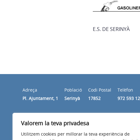
E.S. DE SERINYÀ
Adreça
Població
Codi Postal
Telèfon
Pl. Ajuntament, 1
Serinyà
17852
972 593 1
Horari
Valorem la teva privadesa
De dilluns a divendres de 8 a 15 hores
Utilitzem cookies per millorar la teva experiència de