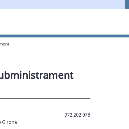
ament
subministrament
972 202 078
3 Girona