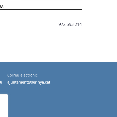
972 593 214
Correu electrònic
28
ajuntament@serinya.cat