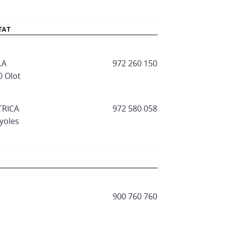
.A
972 260 150
0 Olot
TRICA
972 580 058
nyoles
900 760 760