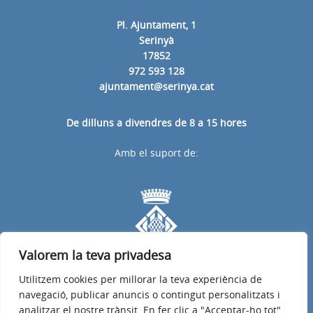
Pl. Ajuntament, 1
Serinyà
17852
972 593 128
ajuntament@serinya.cat
De dilluns a divendres de 8 a 15 hores
Amb el suport de:
Valorem la teva privadesa
Utilitzem cookies per millorar la teva experiència de
navegació, publicar anuncis o contingut personalitzats i
analitzar el nostre trànsit. En fer clic a "Acceptar-ho tot",